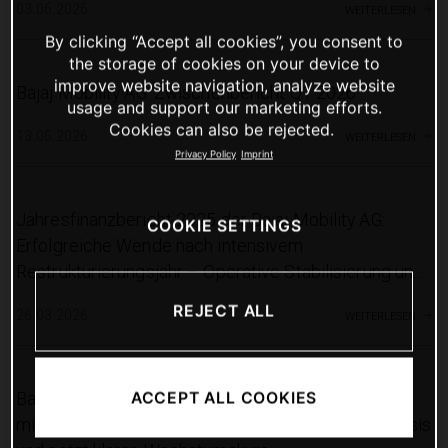
weiterlesen
03.06.2026
By clicking “Accept all cookies”, you consent to
the storage of cookies on your device to
improve website navigation, analyze website
Bajaj Mobility AG: Zwischenbericht Q1 2026
usage and support our marketing efforts.
Cookies can also be rejected.
weiterlesen
13.05.2026
Privacy Policy
Imprint
Jahresfinanzbericht 2025 der Bajaj Mobility AG:
COOKIE SETTINGS
Erfolgreiche Wende nach intensivem
Restrukturierungsjahr – Operative Stabilisierung und
Rekord-Motorsportsaison
REJECT ALL
weiterlesen
26.03.2026
ACCEPT ALL COOKIES
Bajaj Mobility AG: 100%-ige Tochter KTM AG stärkt
mit erfolgreicher Refinanzierung ihre finanzielle Basis