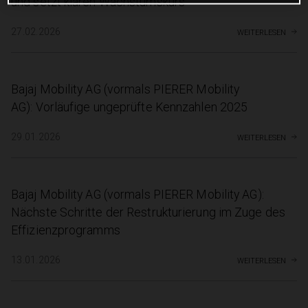
und setzt klaren Wachstumskurs
weiterlesen
27.02.2026
Bajaj Mobility AG (vormals PIERER Mobility
AG): Vorläufige ungeprüfte Kennzahlen 2025
weiterlesen
29.01.2026
Bajaj Mobility AG (vormals PIERER Mobility AG):
Nächste Schritte der Restrukturierung im Zuge des
Effizienzprogramms
weiterlesen
13.01.2026