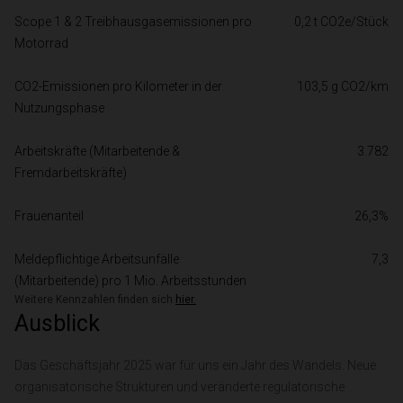
Scope 1 & 2 Treibhausgasemissionen pro 
0,2 t CO2e/Stück
Motorrad
CO2-Emissionen pro Kilometer in der 
103,5 g CO2/km
Nutzungsphase
Arbeitskräfte (Mitarbeitende & 
3.782
Fremdarbeitskräfte)
Frauenanteil
26,3%
Meldepflichtige Arbeitsunfälle 
7,3
(Mitarbeitende) pro 1 Mio. Arbeitsstunden
Weitere Kennzahlen finden sich
hier.
Ausblick
Das Geschäftsjahr 2025 war für uns ein Jahr des Wandels. Neue
organisatorische Strukturen und veränderte regulatorische