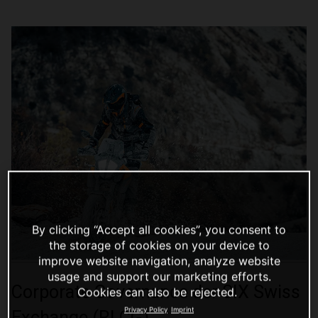
By clicking “Accept all cookies”, you consent to
the storage of cookies on your device to
improve website navigation, analyze website
usage and support our marketing efforts.
Corporate Governance der SIX Swiss
Cookies can also be rejected.
Privacy Policy
Imprint
Exchange (RLCG)