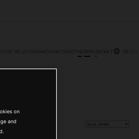
estor relations
nachhaltigkeit
news
kontakt
de
en
ookies on
age and
d.