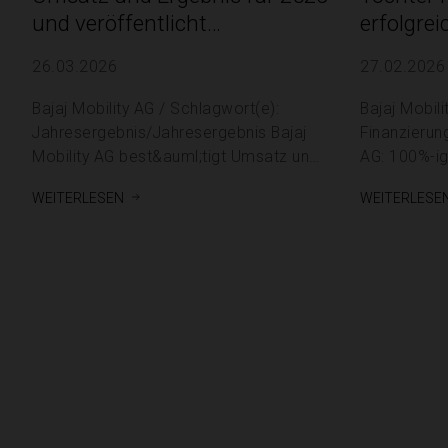
und veröffentlicht
erfolgre
Geschäftsbericht 2025
ihre fina
26.03.2026
27.02.2026
klaren 
Bajaj Mobility AG / Schlagwort(e):
Bajaj Mobility AG / Sch
Jahresergebnis/Jahresergebnis Bajaj
Finanzierung/Finan
Mobility AG best&auml;tigt Umsatz und
AG: 100%-ig
Ergebnis f&uuml;r 2025 und
mit erfolgre
weiterlesen
weiterlese
ver&ouml;ffentlicht
finanzielle 
Gesch&auml;ftsbericht 2025
Wachstumskurs 27.02.20
26.03.2026 / 06:00 CET/CEST F&uuml;r
CET/CEST Für den Inhalt der Mitteilung
den Inhalt der Mitteilung ist der Emittent
ist der Emi
/ Herausgeber verantwortlich.