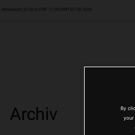
Archiv
By cli
your