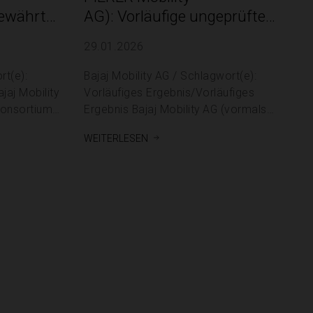
ewährt
AG): Vorläufige ungeprüfte
Kennzahlen 2025
29.01.2026
t zur
iellen
rt(e):
Bajaj Mobility AG / Schlagwort(e):
Vorläufiges Ergebnis/Vorläufiges
konsortium
Ergebnis Bajaj Mobility AG (vormals
PIERER Mobility AG): Vorläufige
weiterlesen
ärkung ihrer
ungeprüfte Kennzahlen 2025
29.01.2026 / 06:58 CET/CEST Für den
Inhalt der Mitteilung ist der Emittent /
kel 17 der
Herausgeber verantwortlich.
Corporate