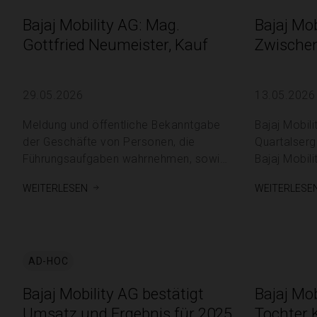
Service
Bajaj Mobility AG: Mag.
Bajaj Mob
Gottfried Neumeister, Kauf
Zwischen
29.05.2026
13.05.2026
Meldung und öffentliche Bekanntgabe
Bajaj Mobility AG / Sch
der Geschäfte von Personen, die
Quartalserg
Führungsaufgaben wahrnehmen, sowie
Bajaj Mobil
in enger Beziehung zu ihnen stehenden
2026 13.05.2026 / 06:48 CET/CEST Für
weiterlesen
weiterlese
Personen 29.05.2026 / 18:05
den Inhalt d
CET/CEST Für den Inhalt der Mitteilung
/ Herausgeb
ist der Emittent / Herausgeber
Corpora
verantwortlich. 1. Angaben zu
Zwischenbe
AD-HOC
Bajaj Mobility AG bestätigt
Bajaj Mob
Umsatz und Ergebnis für 2025
Tochter 