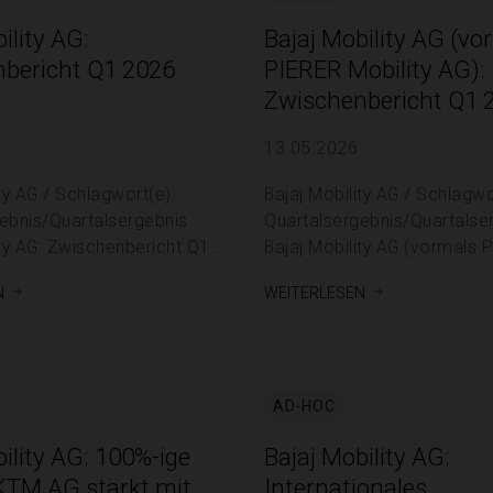
ility AG:
Bajaj Mobility AG (vo
bericht Q1 2026
PIERER Mobility AG):
Zwischenbericht Q1 
13.05.2026
lagwort(e):
Bajaj Mobility AG / Schlagwo
ebnis/Quartalsergebnis
Quartalsergebnis/Quartalse
ity AG: Zwischenbericht Q1
Bajaj Mobility AG (vormals 
Mobility AG): Zwischenbericht Q1 2026
n
weiterlesen
er Mitteilung ist der Emittent
13.05.2026 / 06:39 CET/CE
er verantwortlich.
Veröffentlichung einer
te News
Insiderinformation nach Arti
richt Q1 2026 der
Verordnung (EU) Nr. 596/20
übermittelt durch EQS News 
AD-HOC
ility AG: 100%-ige
Bajaj Mobility AG:
KTM AG stärkt mit
Internationales