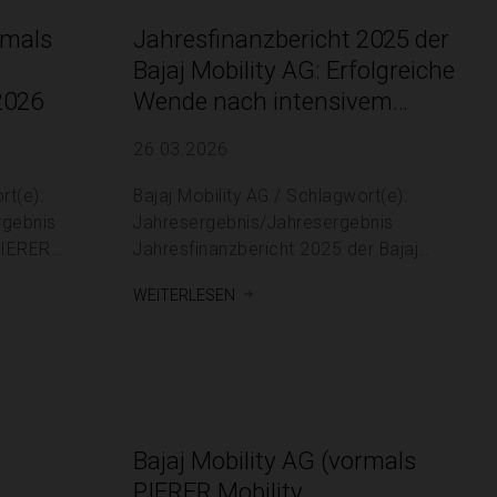
rmals
Jahresfinanzbericht 2025 der
Bajaj Mobility AG: Erfolgreiche
2026
Wende nach intensivem
Restrukturierungsjahr –
26.03.2026
Operative Stabilisierung und
Rekord-Motorsportsaison
rt(e):
Bajaj Mobility AG / Schlagwort(e):
rgebnis
Jahresergebnis/Jahresergebnis
PIERER
Jahresfinanzbericht 2025 der Bajaj
Mobility AG: Erfolgreiche Wende nach
weiterlesen
ST
intensivem Restrukturierungsjahr –
Operative Stabilisierung und Rekord-
kel 17 der
Motorsportsaison 26.03.2026 / 06:06
14,
CET/CEST Für den Inhalt der Mitteilung
- ein
Bajaj Mobility AG (vormals
PIERER Mobility