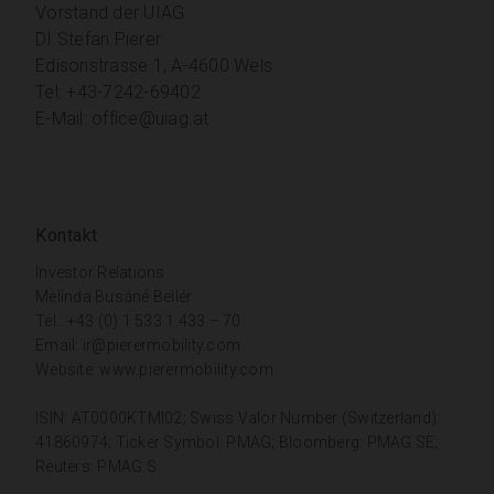
Vorstand der UIAG
DI Stefan Pierer
Edisonstrasse 1, A-4600 Wels
Tel: +43-7242-69402
E-Mail:
office@uiag.at
Kontakt
Investor Relations
Melinda Busáné Bellér
Tel.: +43 (0) 1 533 1 433 – 70
Email:
ir@pierermobility.com
Website:
www.pierermobility.com
ISIN: AT0000KTMI02; Swiss Valor Number (Switzerland):
41860974; Ticker Symbol: PMAG; Bloomberg: PMAG SE;
Reuters: PMAG.S