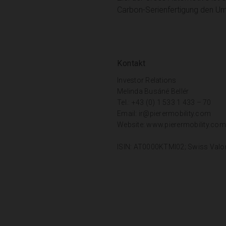
Carbon-Serienfertigung den Ums
Kontakt
Investor Relations
Melinda Busáné Bellér
Tel.: +43 (0) 1 533 1 433 – 70
Email:
ir@pierermobility.com
Website:
www.pierermobility.com
ISIN: AT0000KTMI02; Swiss Valo