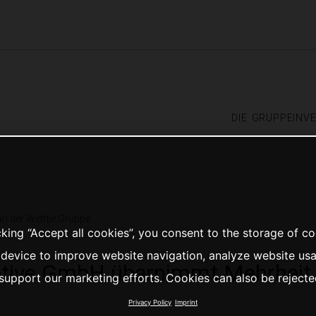
die gruppe
inv
n der Wethje Gruppe
cking “Accept all cookies”, you consent to the storage of c
 device to improve website navigation, analyze website us
ive GmbH übernimmt Mehrheit 
support our marketing efforts. Cookies can also be rejecte
Privacy Policy
Imprint