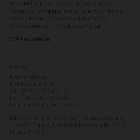
Diese Mitteilung stellt weder ein Angebot zum
Verkauf von Wertpapieren noch eine Aufforderung
zur Abgabe eines Angebotes zum Kauf von
Wertpapieren der KTM Industries AG dar.
PDF herunterladen
Kontakt
Investor Relations
Melinda Busáné Bellér
Tel.: +43 (0) 1 533 1 433 – 70
Email:
ir@pierermobility.com
Website:
www.pierermobility.com
ISIN: AT0000KTMI02; Swiss Valor Number (Switzerland):
41860974; Ticker Symbol: PMAG; Bloomberg: PMAG SE;
Reuters: PMAG.S