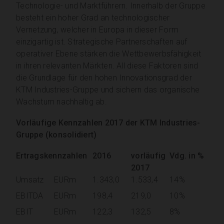
Technologie- und Marktführern. Innerhalb der Gruppe
besteht ein hoher Grad an technologischer
Vernetzung, welcher in Europa in dieser Form
einzigartig ist. Strategische Partnerschaften auf
operativer Ebene stärken die Wettbewerbsfähigkeit
in ihren relevanten Märkten. All diese Faktoren sind
die Grundlage für den hohen Innovationsgrad der
KTM Industries-Gruppe und sichern das organische
Wachstum nachhaltig ab.
Vorläufige Kennzahlen 2017 der KTM Industries-
Gruppe (konsolidiert)
Ertragskennzahlen
2016
vorläufig
Vdg. in %
2017
Umsatz
EURm
1.343,0
1.533,4
14%
EBITDA
EURm
198,4
219,0
10%
EBIT
EURm
122,3
132,5
8%