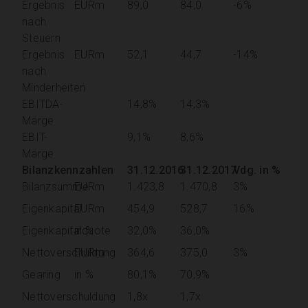
Ergebnis
EURm
89,0
84,0
-6%
nach
Steuern
Ergebnis
EURm
52,1
44,7
-14%
nach
Minderheiten
EBITDA-
14,8%
14,3%
Marge
EBIT-
9,1%
8,6%
Marge
Bilanzkennzahlen
31.12.2016
31.12.2017
Vdg. in %
Bilanzsumme
EURm
1.423,8
1.470,8
3%
Eigenkapital
EURm
454,9
528,7
16%
Eigenkapitalquote
in %
32,0%
36,0%
Nettoverschuldung
EURm
364,6
375,0
3%
Gearing
in %
80,1%
70,9%
Nettoverschuldung
1,8x
1,7x