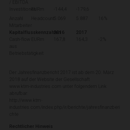
/ EBITDA
Investitionen
EURm
-144,4
-179,6
Anzahl
Headcount
5.069
5.887
16%
Mitarbeiter
Kapitalflusskennzahlen
2016
2017
Cash-flow
EURm
167,8
164,3
-2%
aus
Betriebstätigkeit
Der Jahresfinanzbericht 2017 ist ab dem 20. März
2018 auf der Website der Gesellschaft
www.ktm-industries.com
unter folgendem Link
abrufbar:
http://www.ktm-
industries.com/index.php/ir/berichte/jahresfinanzberi
chte
Rechtlicher Hinweis