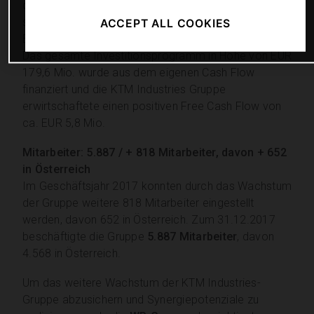
die additive Fertigung bei der Pankl in Kapfenberg
sowie die Erweiterung der Forschungs- und
ACCEPT ALL COOKIES
Entwicklungsabteilung bei KTM in Mattighofen.
Das gesamte Investitionsprogramm in Höhe von EUR
179,6 Mio. wurde aus dem eigenen Cash Flow
finanziert und die KTM Industries Gruppe
erwirtschaftete einen positiven Free Cash Flow von
ca. EUR 5,8 Mio.
Mitarbeiter: 5.887 / + 818 Mitarbeiter, davon + 652
in Österreich
Im Geschäftsjahr 2017 konnten durch das Wachstum
der Gruppe weitere 818 Mitarbeiter eingestellt
werden, davon 652 in Österreich. Zum 31.12.2017
beschäftigte die Gruppe
5.887 Mitarbeiter
, davon
4.568 in Österreich.
Um das weitere Wachstum der KTM Industries-
Gruppe abzusichern und Synergiepotenziale zu