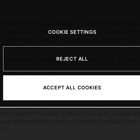
formiert, dass die Pierer Industrie AG im Rahmen einer prospektf
rte Anleger 27.205.398 Aktien der KTM Industries AG veräußert hat;
COOKIE SETTINGS
r Gesellschaft von rund 12,1 %. Zusätzlich wurden Aktien im Au
von Dritten veräußert.
REJECT ALL
 Vontobel als Lead Manager zu einem Preis von CHF 4,90 je Aktie
iterhin eine Beteiligung in Höhe von rund 62,8 % des Grundkapitals
ACCEPT ALL COOKIES
 ein Angebot zum Verkauf von Wertpapieren noch eine Aufforderu
er KTM Industries AG dar. SIE IST NICHT ZUR VERBREITUNG, 
DER INDIREKT, IN GÄNZE ODER IN TEILEN IN DEN VEREINIGT
RIKA ODER ANDEREN LÄNDERN, IN DENEN DIE VERBREITUNG 
T.