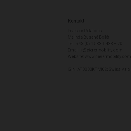
Kontakt
Investor Relations
Melinda Busáné Bellér
Tel.: +43 (0) 1 533 1 433 – 70
Email:
ir@pierermobility.com
Website:
www.pierermobility.com
ISIN: AT0000KTMI02; Swiss Valo