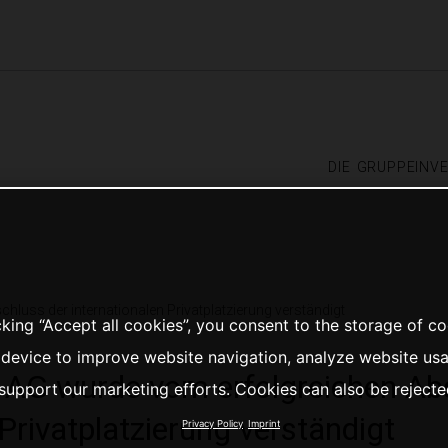
die gruppe
inv
luss der internationalen Privatplatzierung verständigt
cking “Accept all cookies”, you consent to the storage of c
 device to improve website navigation, analyze website us
 AG wurde vom erfolgreichen Ab
support our marketing efforts. Cookies can also be rejecte
 Privatplatzierung verständigt
Privacy Policy
Imprint