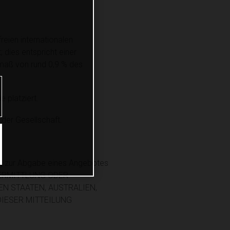
reien internationalen
 dies entspricht einer
smaß von rund 0,9 % des
 platziert.
 der Gesellschaft.
ng zur Abgabe eines Angebotes
ÜBERMITTLUNG ODER
EN STAATEN, AUSTRALIEN,
DIESER MITTEILUNG