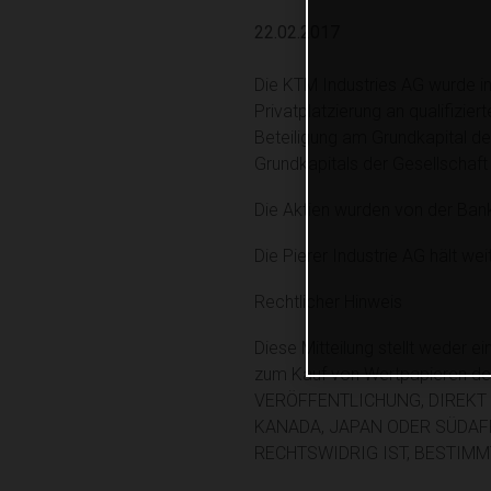
22.02.2017
Die KTM Industries AG wurde in
Privatplatzierung an qualifizie
Beteiligung am Grundkapital de
Grundkapitals der Gesellschaft 
Die Aktien wurden von der Bank
Die Pierer Industrie AG hält we
Rechtlicher Hinweis
Diese Mitteilung stellt weder
zum Kauf von Wertpapieren d
VERÖFFENTLICHUNG, DIREKT O
KANADA, JAPAN ODER SÜDAF
RECHTSWIDRIG IST, BESTIMM