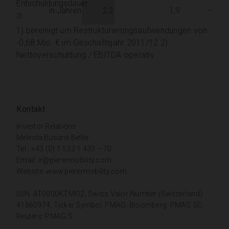
Entschuldungsdauer
in Jahren
2,2
1,9
–
2)
1) bereinigt um Restrukturierungsaufwendungen von
-0,68 Mio. € im Geschäftsjahr 2011/12 2)
Nettoverschuldung / EBITDA operativ
Kontakt
Investor Relations
Melinda Busáné Bellér
Tel.: +43 (0) 1 533 1 433 – 70
Email:
ir@pierermobility.com
Website:
www.pierermobility.com
ISIN: AT0000KTMI02; Swiss Valor Number (Switzerland):
41860974; Ticker Symbol: PMAG; Bloomberg: PMAG SE;
Reuters: PMAG.S