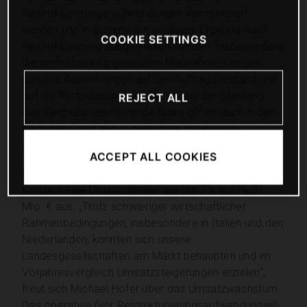
Restrukturierungs-aufwendungen kompensiert
werden und in Summe ein positives Ergebnis nach
COOKIE SETTINGS
Restrukturierung ausgewiesen werden. Insbesondere
die vertriebsseitig gesetzten Maßnahmen zeigen
positive Auswirkungen auf den Auftragsbestand und
auf die Vertriebspipeline. „Diese aus der Stärkung
REJECT ALL
des Vertriebs resultierende Basis gilt es auch in den
nächsten Quartalen in messbare Ergebnisse
umzusetzen“, so Michael Hofer weiter.
ACCEPT ALL COOKIES
Im Geschäftsjahr 2011/12 weist der BRAIN FORCE
Konzern eine Umsatzsteigerung um 7% auf 76,01
Mio. € aus. „Trotz schwieriger wirtschaftlicher
Rahmenbedingungen, insbesondere in Italien und den
Niederlanden, konnten sich unsere
Landesgesellschaften am Markt behaupten und im
Vorjahresvergleich Umsatzsteigerungen erzielen“,
freut sich Michael Hofer über das Umsatzwachstum.
Das operative (vor Restrukturierungsaufwendungen)