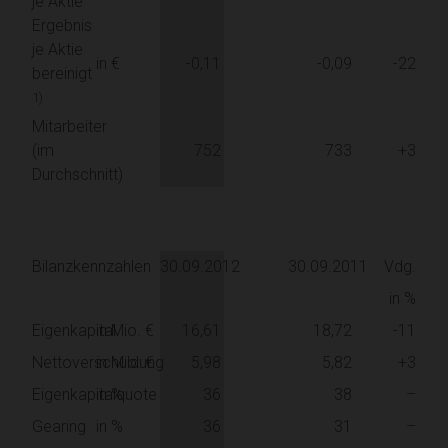
je Aktie
Ergebnis
je Aktie
in €
-0,11
-0,09
-22
bereinigt
1)
Mitarbeiter
(im
752
733
+3
Durchschnitt)
Bilanzkennzahlen
30.09.2012
30.09.2011
Vdg.
in %
Eigenkapital
in Mio. €
16,61
18,72
-11
Nettoverschuldung
in Mio. €
5,98
5,82
+3
Eigenkapitalquote
in %
36
38
–
Gearing
in %
36
31
–