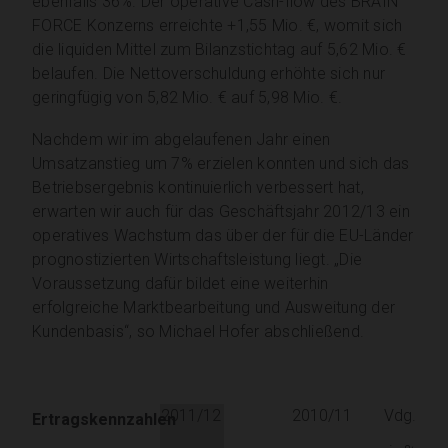
ebenfalls 36%. Der operative Cash-flow des BRAIN
FORCE Konzerns erreichte +1,55 Mio. €, womit sich
die liquiden Mittel zum Bilanzstichtag auf 5,62 Mio. €
belaufen. Die Nettoverschuldung erhöhte sich nur
geringfügig von 5,82 Mio. € auf 5,98 Mio. €.
Nachdem wir im abgelaufenen Jahr einen
Umsatzanstieg um 7% erzielen konnten und sich das
Betriebsergebnis kontinuierlich verbessert hat,
erwarten wir auch für das Geschäftsjahr 2012/13 ein
operatives Wachstum das über der für die EU-Länder
prognostizierten Wirtschaftsleistung liegt. „Die
Voraussetzung dafür bildet eine weiterhin
erfolgreiche Marktbearbeitung und Ausweitung der
Kundenbasis“, so Michael Hofer abschließend.
2011/12
2010/11
Vdg.
Ertragskennzahlen