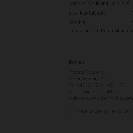
Nettoverschuldung
in Mio. €
Eigenkapitalquote
Gearing
1) bereinigt um Restrukturier
Kontakt
Investor Relations
Melinda Busáné Bellér
Tel.: +43 (0) 1 533 1 433 – 70
Email:
ir@pierermobility.com
Website:
www.pierermobility.com
ISIN: AT0000KTMI02; Swiss Valo