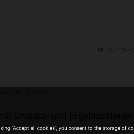
die gruppe
inv
g im 1. Halbjahr 2012/13
t Umsatz- und Ergebnissteiger
13
cking “Accept all cookies”, you consent to the storage of c