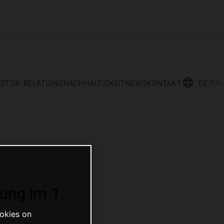
estor relations
nachhaltigkeit
news
kontakt
de
en
ung im 1.
ookies on