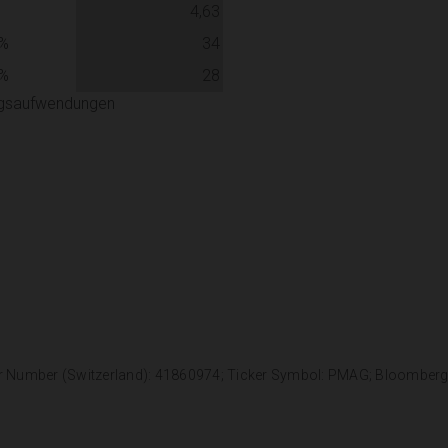
4,63
%
34
%
28
ungsaufwendungen
r Number (Switzerland): 41860974; Ticker Symbol: PMAG; Bloomber