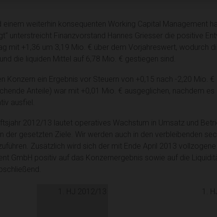
d einem weiterhin konsequenten Working Capital Management ha
gt“ unterstreicht Finanzvorstand Hannes Griesser die positive En
ag mit +1,36 um 3,19 Mio. € über dem Vorjahreswert, wodurch di
d die liquiden Mittel auf 6,78 Mio. € gestiegen sind.
n Konzern ein Ergebnis vor Steuern von +0,15 nach -2,20 Mio. € 
rschende Anteile) war mit +0,01 Mio. € ausgeglichen, nachdem es 
iv ausfiel.
ftsjahr 2012/13 lautet operatives Wachstum in Umsatz und Betri
n der gesetzten Ziele. Wir werden auch in den verbleibenden se
zuführen. Zusätzlich wird sich der mit Ende April 2013 vollzogene
nt GmbH positiv auf das Konzernergebnis sowie auf die Liquid
bschließend.
1. HJ 2012/13
1. H