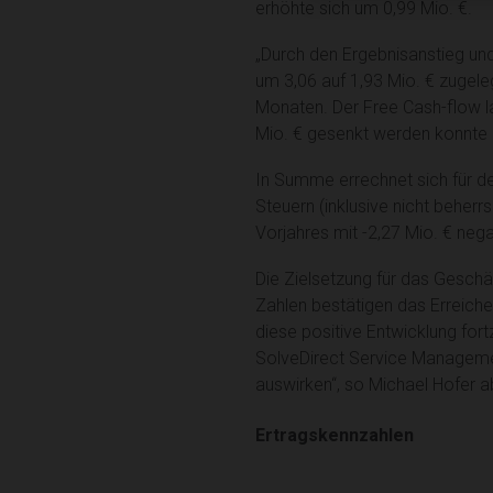
erhöhte sich um 0,99 Mio. €.
„Durch den Ergebnisanstieg un
um 3,06 auf 1,93 Mio. € zugele
Monaten. Der Free Cash-flow l
Mio. € gesenkt werden konnte un
In Summe errechnet sich für de
Steuern (inklusive nicht beher
Vorjahres mit -2,27 Mio. € negat
Die Zielsetzung für das Geschä
Zahlen bestätigen das Erreiche
diese positive Entwicklung fort
SolveDirect Service Manageme
auswirken“, so Michael Hofer a
Ertragskennzahlen