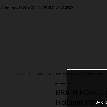
Home
BRAIN FORCE mit Umsatz- und Ergebnissteigerun
BRAIN FORCE mi
Halbjahr 2012/
By cli