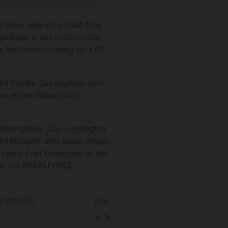
t unser operativer Cash-flow
twicklung in den ersten sechs
e Nettoverschuldung auf 4,63
im Vorjahr. Das Ergebnis nach
im ersten Halbjahr des
ebsergebnis. „Die vorgelegten
chs Monaten alles daran setzen,
 Verkauf der Beteiligung an der
ität von BRAIN FORCE
J 2011/12
Vdg.
in %