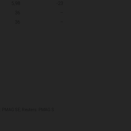
5,98
-23
36
–
36
–
g: PMAG SE; Reuters: PMAG.S