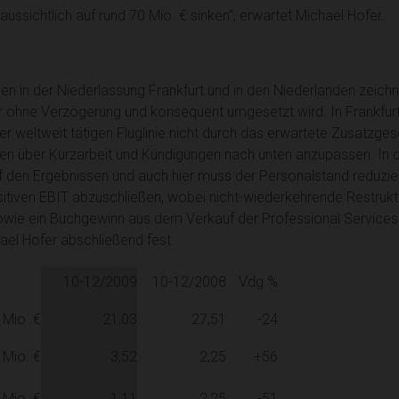
ssichtlich auf rund 70 Mio. € sinken“, erwartet Michael Hofer.
en in der Niederlassung Frankfurt und in den Niederlanden zeichn
r ohne Verzögerung und konsequent umgesetzt wird. In Frankfurt
ner weltweit tätigen Fluglinie nicht durch das erwartete Zusatzg
ten über Kurzarbeit und Kündigungen nach unten anzupassen. In d
 den Ergebnissen und auch hier muss der Personalstand reduziert
sitiven EBIT abzuschließen, wobei nicht-wiederkehrende Restru
sowie ein Buchgewinn aus dem Verkauf der Professional Services 
hael Hofer abschließend fest.
10-12/2009
10-12/2008
Vdg.%
n Mio. €
21,03
27,51
-24
n Mio. €
3,52
2,25
+56
n Mio. €
1,11
2,25
-51