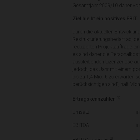
Gesamtjahr 2009/10 daher vorau
Ziel bleibt ein positives EBIT
Durch die aktuellen Entwicklung
Restrukturierungsbedarf ab, de
reduzierten Projektaufträge ei
es sind daher die Personalkos
ausbleibenden Lizenzerlöse auf
jedoch, das Jahr mit einem po
bis zu 1,4 Mio. € zu erwarten 
berücksichtigen sind“, hält Mic
1)
Ertragskennzahlen
Umsatz
i
EBITDA
i
2)
i