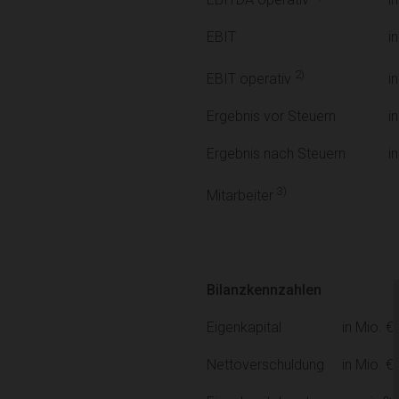
EBITDA operativ
EBIT
i
2)
i
EBIT operativ
Ergebnis vor Steuern
i
Ergebnis nach Steuern
i
3)
Mitarbeiter
Bilanzkennzahlen
Eigenkapital
in Mio. €
Nettoverschuldung
in Mio. €