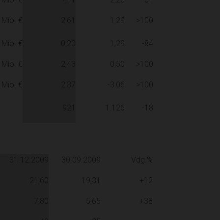
n Mio. €
2,61
1,29
>100
n Mio. €
0,20
1,29
-84
n Mio. €
2,43
0,50
>100
n Mio. €
2,37
-3,06
>100
921
1.126
-18
31.12.2009
30.09.2009
Vdg.%
21,60
19,31
+12
7,80
5,65
+38