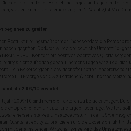
kunde im öffentlichen Bereich die Projektaufträge deutlich reduz
ieben, was zu einem Umsatzrückgang um 21% auf 2,04 Mio. € un
 beginnen zu greifen
rten Restrukturierungsmaßnahmen, insbesondere die Personalreduk
aben gegriffen. Dadurch wurde der deutliche Umsatzrückgang 
BRAIN FORCE Konzern ein positives operatives Quartalsergebnis 
llerdings nicht zufrieden geben. Einerseits liegen wir zu deutlic
hont – ein Rekordergebnis erwirtschaftet hatten. Andererseits st
gestrebte EBIT-Marge von 5% zu erreichen“, hebt Thomas Melzer h
esamtjahr 2009/10 erwartet
ftsjahr 2009/10 sind mehrere Faktoren zu berücksichtigen: Durc
en die entsprechenden Umsatz- und Ergebnisbeiträge. Weiters soll
ct zwar einerseits starkes Umsatzwachstum in den USA ermöglicht
en Quartal at-equity zu bilanzieren und die Expansion führt mitte
tion mit der anhaltenden Wirtschaftskrise wird das Umsatznive