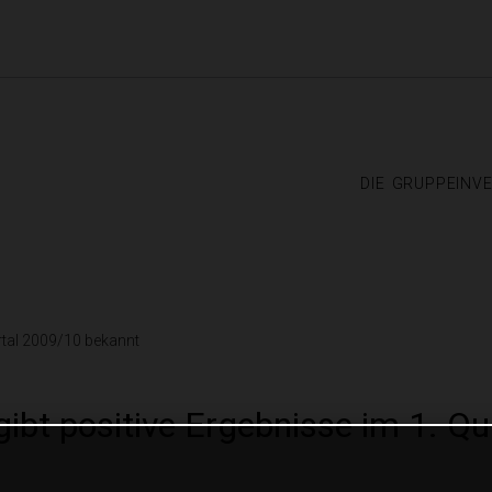
die gruppe
inv
rtal 2009/10 bekannt
bt positive Ergebnisse im 1. Qu