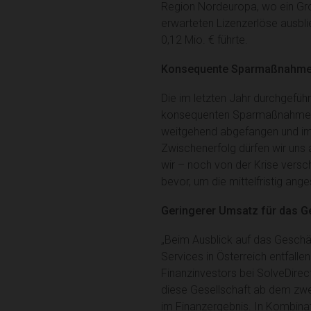
Region Nordeuropa, wo ein Groß
erwarteten Lizenzerlöse ausbl
0,12 Mio. € führte.
Konsequente Sparmaßnahmen
Die im letzten Jahr durchgefüh
konsequenten Sparmaßnahmen h
weitgehend abgefangen und im 
Zwischenerfolg dürfen wir uns a
wir – noch von der Krise versc
bevor, um die mittelfristig an
Geringerer Umsatz für das G
„Beim Ausblick auf das Geschä
Services in Österreich entfall
Finanzinvestors bei SolveDire
diese Gesellschaft ab dem zweit
im Finanzergebnis. In Kombina