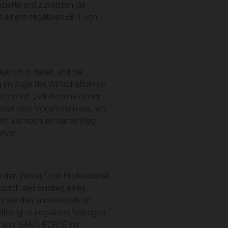
ierte und zusätzlich die
d einem negativen EBIT von
tion in Italien, und die
im Zuge der Wirtschaftskrise
erzielt. „Mit diesem kleinen
h unter dem Vorjahresniveau, wo
eht uns noch ein harter Weg
ervor.
h den Verkauf von Professional
 durch den Einstieg eines
 werden, andererseits ist
lfristig zu negativen Beiträgen
au von BRAIN FORCE im