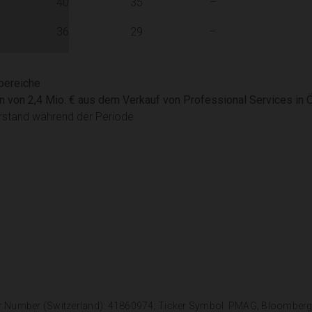
40
35
–
36
29
–
sbereiche
n von 2,4 Mio. € aus dem Verkauf von Professional Services in 
terstand während der Periode
r Number (Switzerland): 41860974; Ticker Symbol: PMAG; Bloomber