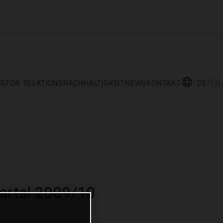
estor relations
nachhaltigkeit
news
kontakt
de
en
artal 2009/10