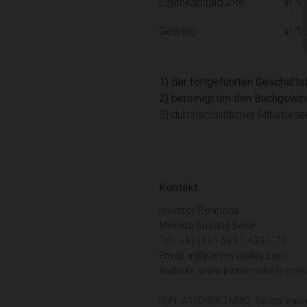
Eigenkapitalquote
in %
Gearing
in %
1) der fortgeführten Geschäft
2) bereinigt um den Buchgewin
3) durchschnittlicher Mitarbei
Kontakt
Investor Relations
Melinda Busáné Bellér
Tel.: +43 (0) 1 533 1 433 – 70
Email:
ir@pierermobility.com
Website:
www.pierermobility.com
ISIN: AT0000KTMI02; Swiss Valo