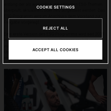
entlang der als wesentlich identifizierten ESG-Themen
COOKIE SETTINGS
überprüft, aktualisiert oder neu aufgestellt werden. Das
ESG-Programm wird im Anschluss dem Vorstand zur
Freigabe vorgelegt.
REJECT ALL
Eine erste Version des ESG-Programms wird seit 2021
in Anlehnung an den künftigen Prozess erstellt und in
ausführlicher Form dem Anhang beigefügt. Eine
ACCEPT ALL COOKIES
Übersicht der Maßnahmen in den vier ESG-Bereichen
mit jeweiligem Status findet sich in dieser
.
Darstellung (PDF)