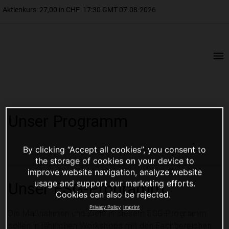
Unser Programm
By clicking “Accept all cookies”, you consent to
the storage of cookies on your device to
improve website navigation, analyze website
usage and support our marketing efforts.
Unser ESG-Programm
Cookies can also be rejected.
Privacy Policy
Imprint
Die Maßnahmen und Ziele in diesem ESG-Programm
sollen in jährlichen Workshops mit den Fachbereichen