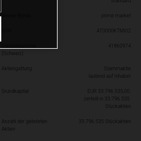
Standard
Wiener Börse
prime market
ISIN
AT0000KTMI02
Valorennummer 
41860974
(Schweiz)
Aktiengattung
Stammaktie

lautend auf Inhaber
Grundkapital
EUR 33.796.535,00 
zerteilt in 33.796.535 
Stückaktien
Anzahl der gelisteten 
33.796.535 Stückaktien
Aktien