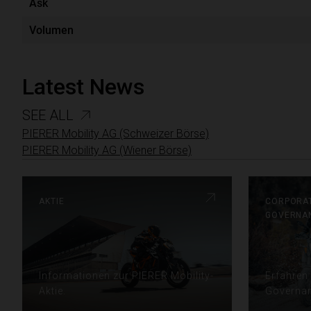
Latest News
SEE ALL
PIERER Mobility AG (Schweizer Börse)
PIERER Mobility AG (Wiener Börse)
aktie
corpora
governa
Informationen zur PIERER Mobility-
Erfahren
Aktie.
Governa