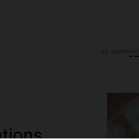
die gruppe
inv
ations