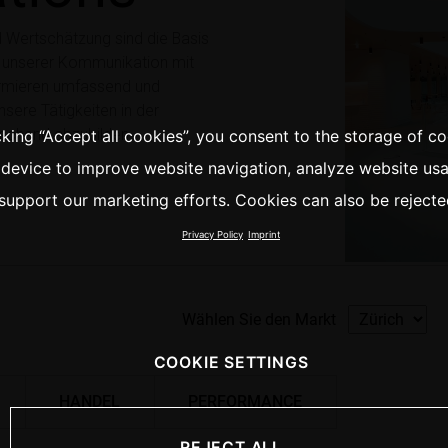
d Wertschätzung sind die Basis
r unserer Kommunikation mit
formieren umfassend und
sere Tätigkeiten in der
rechend abzubilden.
cking “Accept all cookies”, you consent to the storage of c
 device to improve website navigation, analyze website us
support our marketing efforts. Cookies can also be rejecte
Privacy Policy
Imprint
COOKIE SETTINGS
REJECT ALL