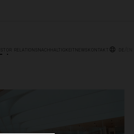
estor relations
nachhaltigkeit
news
kontakt
de
en