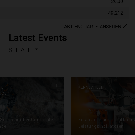
Latest Events
SEE ALL
te
kennzahlen
nce
 Sie mehr über Corporate
Finanzielle und nichtfinanz
nce.
Leistungsindikatoren.