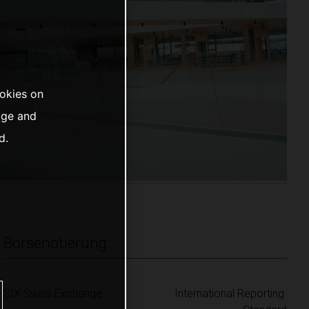
ookies on
age and
d.
Börsenotierung:
SIX Swiss Exchange
International Reporting 