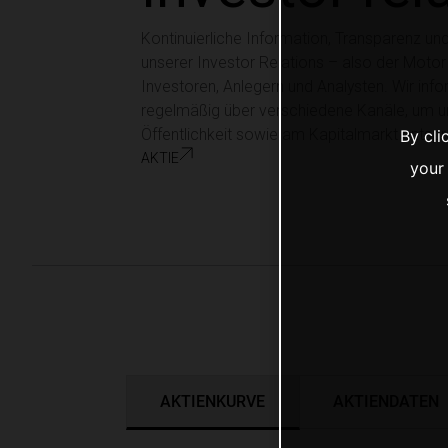
Kontinuierliche Information, Transparenz un
unserer Investor Relations – also der Moto
Investoren, Anlegern und Analysten. Wir in
regelmäßig über verschiedene Kanäle, um un
Öffentlichkeit sowie am Kapitalmarkt entsp
By cli
aktie
your