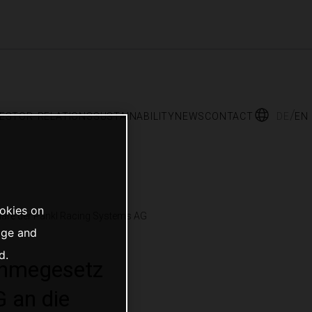
vestor relations
sustainability
news
contact
de
en
ookies on
näre der Pankl Racing Systems AG
age and
d.
ahmegesetz
 an die