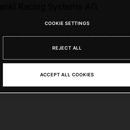
Pankl Racing Systems AG
COOKIE SETTINGS
 der CROSS Industries AG an die Aktionäre der Pankl Racing Sys
REJECT ALL
ACCEPT ALL COOKIES