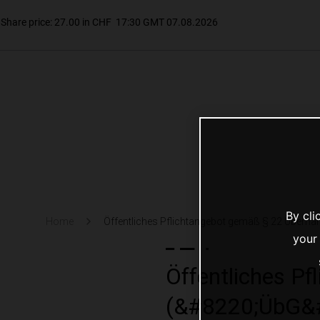
By cli
Home
Öffentliches Pflichtangebot gemäß § 22 Überna
your
Öffentliches P
(&#8220;ÜbG&#8