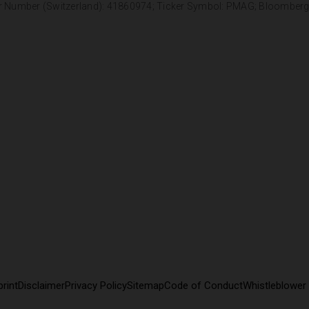
r Number (Switzerland): 41860974; Ticker Symbol: PMAG; Bloomber
rint
Disclaimer
Privacy Policy
Sitemap
Code of Conduct
Whistleblower