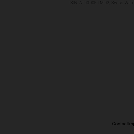
ISIN: AT0000KTMI02; Swiss Valo
Contact
Imp