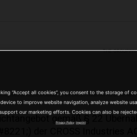
the group
in
cking “Accept all cookies”, you consent to the storage of c
hmegesetz (&#8220;ÜbG&#8221;) der CROSS Industries AG an die Aktio
 device to improve website navigation, analyze website us
support our marketing efforts. Cookies can also be rejecte
flichtangebot gemäß § 22 Übern
Privacy Policy
Imprint
221;) der CROSS Industries AG