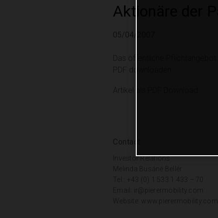
Aktionäre der 
05/04/2007
Das öffentliche Pflichtangebot
PDF downloaden.
Artikel als PDF Download
Contact
Investor Relations
Melinda Busáné Bellér
Tel.: +43 (0) 1 533 1 433 – 70
Email:
ir@pierermobility.com
Website:
www.pierermobility.com