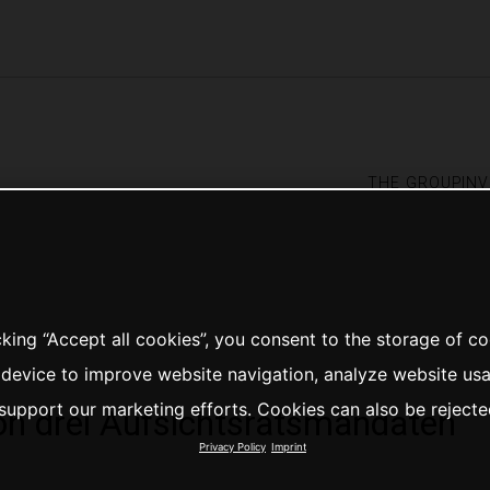
the group
in
cking “Accept all cookies”, you consent to the storage of c
 device to improve website navigation, analyze website us
support our marketing efforts. Cookies can also be rejecte
on drei Aufsichtsratsmandaten
Privacy Policy
Imprint