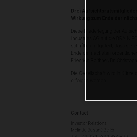
Drei Aufsichtsratsmitgliede
Wirkung zum Ende der nächs
Diese Niederlegung der Aufsi
Industries AG auf die BRAIN F
schriftlich mitgeteilt, dass s
Ende der nächsten ordentlichen
Friedrich Roithner, Dr. Christoph
Die Gesellschaft wird in Kürze
erfolgen werden.
Contact
Investor Relations
Melinda Busáné Bellér
Tel.: +43 (0) 1 533 1 433 – 70