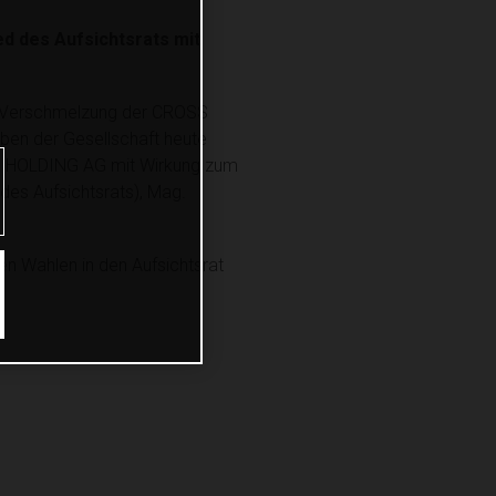
d des Aufsichtsrats mit
n Verschmelzung der CROSS
ben der Gesellschaft heute
ORCE HOLDING AG mit Wirkung zum
des Aufsichtsrats), Mag.
en Wahlen in den Aufsichtsrat