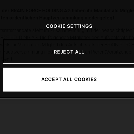
r der BRAIN FORCE HOLDING AG haben ihr Mandat als Mitglie
ten ordentlichen Hauptversammlung niedergelegt.
COOKIE SETTINGS
chtsratsmandate steht im Zusammenhang mit der beabsichtigte
ORCE HOLDING AG. Die folgenden Mitglieder des Aufsichtsrats ha
ie jeweils ihr Mandat als Mitglied des Aufsichtsrats der BRAIN F
REJECT ALL
 Hauptversammlung niederlegen: DI Stefan Pierer (Vorsitzender 
 Senft.
 die 17. ordentliche Hauptversammlung einberufen, in deren Rahm
ACCEPT ALL COOKIES