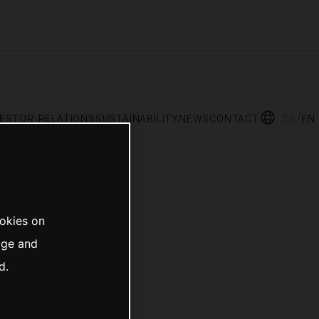
vestor relations
sustainability
news
contact
de
en
ookies on
age and
d.