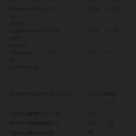
Ergebnis
in Mio. €
-1,73
-0,58
>100
vor
Steuern
Ergebnis
in Mio. €
-1,56
-0,65
>100
nach
Steuern
Mitarbeiter
774
700
+11
(im
Durchschnitt)
Bilanzkennzahlen
31.12.2011
30.09.2011
Vdg.
in %
Eigenkapital
in Mio. €
17,16
18,72
-7
Nettoverschuldung
in Mio. €
7,10
5,82
-36
Eigenkapitalquote
%
36
38
–