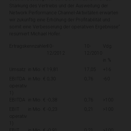
Stärkung des Vertriebs und der Ausweitung der
Network Performance Channel-Aktivitäten erwarten
wir zukünftig eine Erhöhung der Profitabilität und
somit eine Verbesserung der operativen Ergebnisse“
resümiert Michael Hofer.
Ertragskennzahlen
10-
10-
Vdg.
12/2012
12/2010
in %
Umsatz
in Mio. €
19,81
17,05
+16
EBITDA
in Mio. €
0,30
0,76
-60
operativ
1)
EBITDA
in Mio. €
-0,38
0,76
>100
EBIT
in Mio. €
-0,23
0,21
>100
operativ
1)
EBIT
in Mio. €
-0,91
0,21
>100