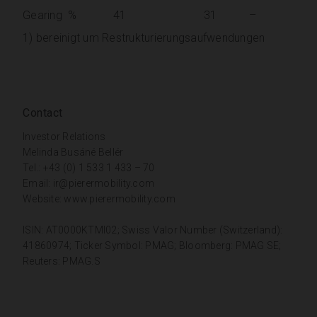
Gearing
%
41
31
–
1) bereinigt um Restrukturierungsaufwendungen
Contact
Investor Relations
Melinda Busáné Bellér
Tel.: +43 (0) 1 533 1 433 – 70
Email:
ir@pierermobility.com
Website:
www.pierermobility.com
ISIN: AT0000KTMI02; Swiss Valor Number (Switzerland):
41860974; Ticker Symbol: PMAG; Bloomberg: PMAG SE;
Reuters: PMAG.S